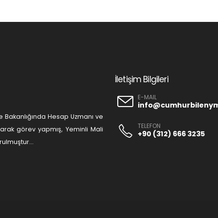
İletişim Bilgileri
E-MAIL
info@cumhurbileny
liye Bakanlığında Hesap Uzmanı ve
TELEFON
olarak görev yapmış, Yeminli Mali
+90 (312) 666 3235
ulmuştur...