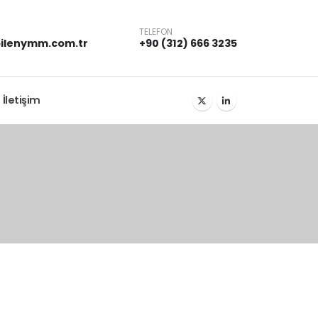
TELEFON
ilenymm.com.tr
+90 (312) 666 3235
İletişim