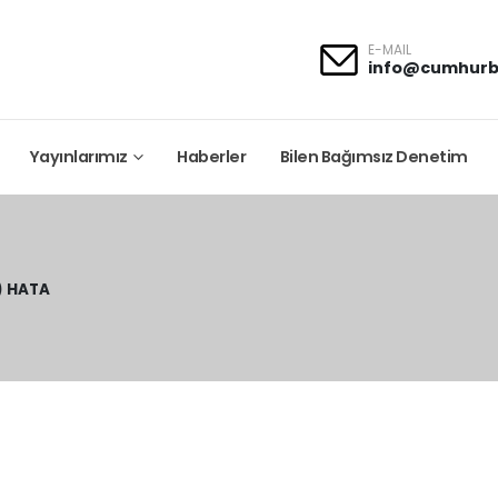
E-MAIL
info@cumhurb
Yayınlarımız
Haberler
Bilen Bağımsız Denetim
) HATA