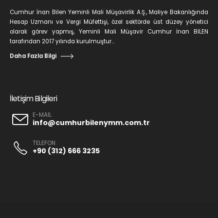
Cumhur İnan Bilen Yeminli Mali Müşavirlik A.Ş., Maliye Bakanlığında
Hesap Uzmanı ve Vergi Müfettişi, özel sektörde üst düzey yönetici
olarak görev yapmış, Yeminli Mali Müşavir Cumhur İnan BİLEN
tarafından 2017 yılında kurulmuştur...
Daha Fazla Bilgi
İletişim Bilgileri
E-MAIL
info@cumhurbilenymm.com.tr
TELEFON
+90 (312) 666 3235