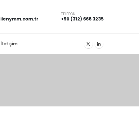
TELEFON
ilenymm.com.tr
+90 (312) 666 3235
İletişim