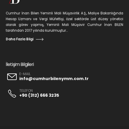
Cumhur İnan Bilen Yeminli Mali Müşavirlik A.Ş., Maliye Bakanlığında
Hesap Uzmanı ve Vergi Müfettişi, özel sektörde üst düzey yönetici
olarak görev yapmış, Yeminli Mali Müşavir Cumhur İnan BİLEN
tarafından 2017 yılında kurulmuştur...
Daha Fazla Bilgi
İletişim Bilgileri
E-MAIL
info@cumhurbilenymm.com.tr
TELEFON
+90 (312) 666 3235