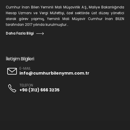
Cumhur İnan Bilen Yeminli Mali Müşavirlik A.Ş., Maliye Bakanlığında
Hesap Uzmanı ve Vergi Müfettişi, özel sektörde üst düzey yönetici
olarak görev yapmış, Yeminli Mali Müşavir Cumhur İnan BİLEN
tarafından 2017 yılında kurulmuştur...
Daha Fazla Bilgi
İletişim Bilgileri
E-MAIL
info@cumhurbilenymm.com.tr
TELEFON
+90 (312) 666 3235