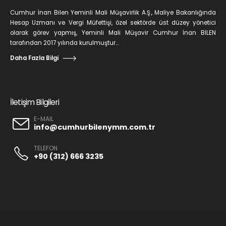
Cumhur İnan Bilen Yeminli Mali Müşavirlik A.Ş., Maliye Bakanlığında
Hesap Uzmanı ve Vergi Müfettişi, özel sektörde üst düzey yönetici
olarak görev yapmış, Yeminli Mali Müşavir Cumhur İnan BİLEN
tarafından 2017 yılında kurulmuştur...
Daha Fazla Bilgi
İletişim Bilgileri
E-MAIL
info@cumhurbilenymm.com.tr
TELEFON
+90 (312) 666 3235