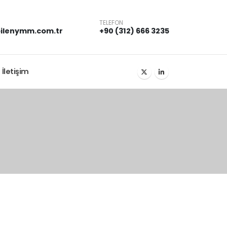
TELEFON
ilenymm.com.tr
+90 (312) 666 3235
İletişim