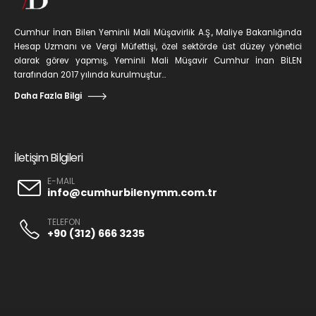
Cumhur İnan Bilen Yeminli Mali Müşavirlik A.Ş., Maliye Bakanlığında
Hesap Uzmanı ve Vergi Müfettişi, özel sektörde üst düzey yönetici
olarak görev yapmış, Yeminli Mali Müşavir Cumhur İnan BİLEN
tarafından 2017 yılında kurulmuştur...
Daha Fazla Bilgi
İletişim Bilgileri
E-MAIL
info@cumhurbilenymm.com.tr
TELEFON
+90 (312) 666 3235