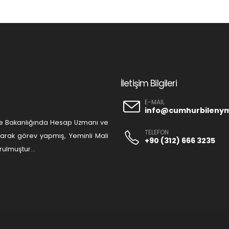
İletişim Bilgileri
E-MAIL
info@cumhurbileny
liye Bakanlığında Hesap Uzmanı ve
TELEFON
olarak görev yapmış, Yeminli Mali
+90 (312) 666 3235
ulmuştur...