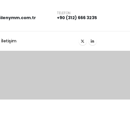
TELEFON
ilenymm.com.tr
+90 (312) 666 3235
İletişim