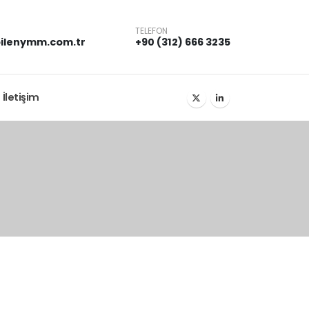
TELEFON
ilenymm.com.tr
+90 (312) 666 3235
İletişim