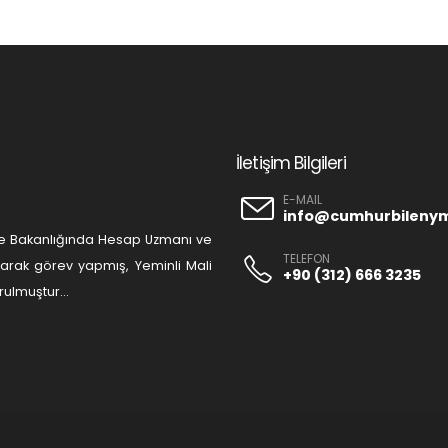
İletişim Bilgileri
E-MAIL
info@cumhurbileny
liye Bakanlığında Hesap Uzmanı ve
TELEFON
olarak görev yapmış, Yeminli Mali
+90 (312) 666 3235
ulmuştur...