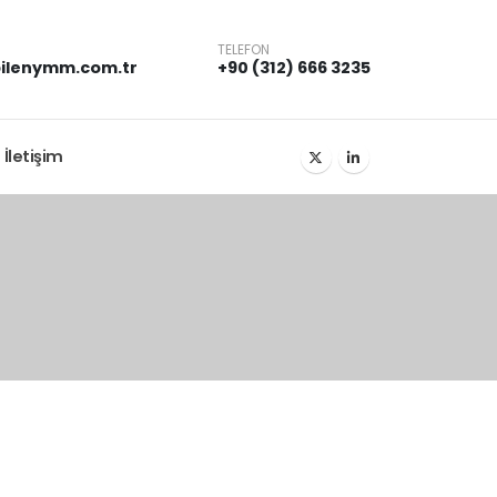
TELEFON
ilenymm.com.tr
+90 (312) 666 3235
İletişim