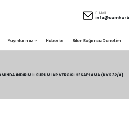
E-MAIL
info@cumhurb
Yayınlarımız
Haberler
Bilen Bağımsız Denetim
MINDA İNDIRIMLI KURUMLAR VERGISI HESAPLAMA (KVK 32/A)