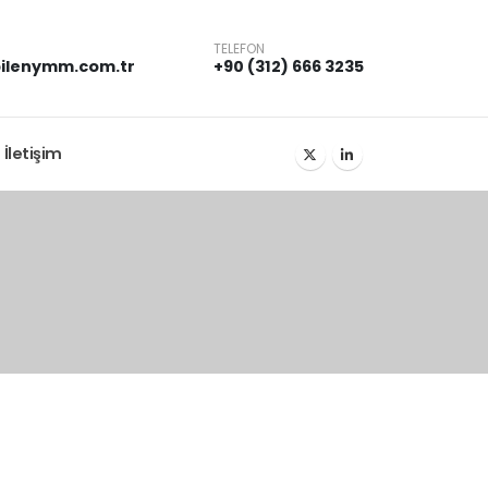
TELEFON
ilenymm.com.tr
+90 (312) 666 3235
İletişim