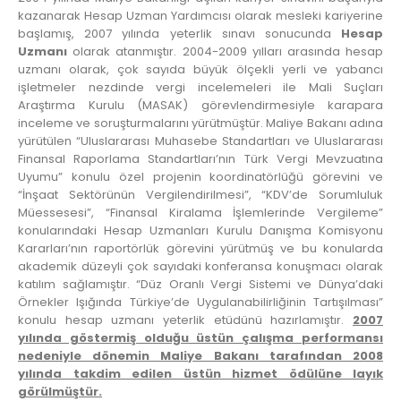
kazanarak Hesap Uzman Yardımcısı olarak mesleki kariyerine
başlamış, 2007 yılında yeterlik sınavı sonucunda
Hesap
Uzmanı
olarak atanmıştır. 2004-2009 yılları arasında hesap
uzmanı olarak, çok sayıda büyük ölçekli yerli ve yabancı
işletmeler nezdinde vergi incelemeleri ile Mali Suçları
Araştırma Kurulu (MASAK) görevlendirmesiyle karapara
inceleme ve soruşturmalarını yürütmüştür. Maliye Bakanı adına
yürütülen “Uluslararası Muhasebe Standartları ve Uluslararası
Finansal Raporlama Standartları’nın Türk Vergi Mevzuatına
Uyumu” konulu özel projenin koordinatörlüğü görevini ve
“İnşaat Sektörünün Vergilendirilmesi”, “KDV’de Sorumluluk
Müessesesi”, “Finansal Kiralama İşlemlerinde Vergileme”
konularındaki Hesap Uzmanları Kurulu Danışma Komisyonu
Kararları’nın raportörlük görevini yürütmüş ve bu konularda
akademik düzeyli çok sayıdaki konferansa konuşmacı olarak
katılım sağlamıştır. “Düz Oranlı Vergi Sistemi ve Dünya’daki
Örnekler Işığında Türkiye’de Uygulanabilirliğinin Tartışılması”
konulu hesap uzmanı yeterlik etüdünü hazırlamıştır.
2007
yılında göstermiş olduğu üstün çalışma performansı
nedeniyle dönemin Maliye Bakanı tarafından 2008
yılında takdim edilen üstün hizmet ödülüne layık
görülmüştür.