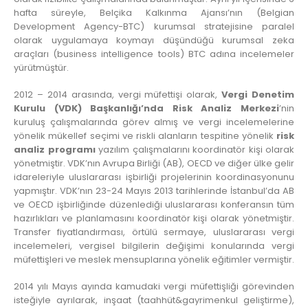
hafta süreyle, Belçika Kalkınma Ajansı’nın (Belgian
Development Agency-BTC) kurumsal stratejisine paralel
olarak uygulamaya koymayı düşündüğü kurumsal zeka
araçları (business intelligence tools) BTC adına incelemeler
yürütmüştür.
2012 – 2014 arasında, vergi müfettişi olarak,
Vergi Denetim
Kurulu (VDK) Başkanlığı’nda Risk Analiz Merkezi
’nin
kuruluş çalışmalarında görev almış ve vergi incelemelerine
yönelik mükellef seçimi ve riskli alanların tespitine yönelik
risk
analiz programı
yazılım çalışmalarını koordinatör kişi olarak
yönetmiştir. VDK’nın Avrupa Birliği (AB), OECD ve diğer ülke gelir
idareleriyle uluslararası işbirliği projelerinin koordinasyonunu
yapmıştır. VDK’nın 23-24 Mayıs 2013 tarihlerinde İstanbul’da AB
ve OECD işbirliğinde düzenlediği uluslararası konferansın tüm
hazırlıkları ve planlamasını koordinatör kişi olarak yönetmiştir.
Transfer fiyatlandırması, örtülü sermaye, uluslararası vergi
incelemeleri, vergisel bilgilerin değişimi konularında vergi
müfettişleri ve meslek mensuplarına yönelik eğitimler vermiştir.
2014 yılı Mayıs ayında kamudaki vergi müfettişliği görevinden
isteğiyle ayrılarak, inşaat (taahhüt&gayrimenkul geliştirme),