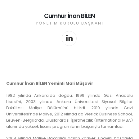
Cumhur İnan BİLEN
YÖNETIM KURULU BAŞKANI
Cumhur İnan BİLEN Yeminli Mali Müşavir
1982 yılında Ankara’da doğdu. 1999 yılında Gazi Anadolu
Lisesi’ni, 2003 yılında Ankara Üniversitesi Siyasal Bilgiler
Fakültesi Maliye Bölümü’nü bitirdi. 2010 yılında Gazi
Üniversitesi’nde Maliye, 2012 yılında da Vlerick Business School,
Leuven-Belçika’da, Uluslararası İşletmecilik (International MBA)
alanında yüksek lisans programlarını başarıyla tamamladı.
2004 yılında Maliye Bakanlığı açılan kariyer sınavını başarıyla