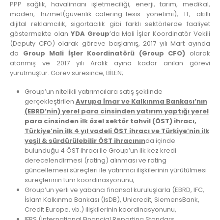
PPP sağlık, havalimanı işletmeciliği, enerji, tarım, medikal,
maden, hizmet(güvenlik-catering-tesis yönetimi), IT, akıllı
dijital reklamcılık, sigortacılık gibi farklı sektörlerde faaliyet
göstermekte olan
YDA Group
’da Mali İşler Koordinatör Vekili
(Deputy CFO) olarak göreve başlamış, 2017 yılı Mart ayında
da
Group Mali İşler Koordinatörü (Group CFO)
olarak
atanmış ve 2017 yılı Aralık ayına kadar anılan görevi
yürütmüştür. Görev süresince, BİLEN;
Group’un nitelikli yatırımcılara satış şeklinde
gerçekleştirilen
Avrupa İmar ve Kalkınma Bankası’nın
(EBRD’nin) yerel para cinsinden yatırım yaptığı yerel
para cinsinden ilk özel sektör tahvil (ÖST) ihracı,
Türkiye’nin ilk 4 yıl vadeli ÖST ihracı ve Türkiye’nin ilk
yeşil & sürdürülebilir ÖST ihracının
da içinde
bulunduğu 4 ÖST ihracı ile Group’un ilk kez kredi
derecelendirmesi (rating) alınması ve rating
güncellemesi süreçleri ile yatırımcı ilişkilerinin yürütülmesi
süreçlerinin tüm koordinasyonunu,
Group’un yerli ve yabancı finansal kuruluşlarla (EBRD, IFC,
İslam Kalkınma Bankası (IsDB), Unicredit, SiemensBank,
Credit Europe, vb.) ilişkilerinin koordinasyonunu,
IFRS (International Financial Reporting Standars,