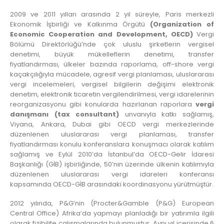
2009 ve 2011 yılları arasında 2 yıl süreyle, Paris merkezli
Ekonomik İşbirliği ve Kalkınma Örgütü
(Organization of
Economic Cooperation and Development, OECD)
Vergi
Bölümü Direktörlüğü’nde çok uluslu şirketlerin vergisel
denetimi, büyük mükelleflerin denetimi, transfer
fiyatlandırması, ülkeler bazında raporlama, off-shore vergi
kaçakçılığıyla mücadele, agresif vergi planlaması, uluslararası
vergi incelemeleri, vergisel bilgilerin değişimi elektronik
denetim, elektronik ticaretin vergilendirilmesi, vergi idarelerinin
reorganizasyonu gibi konularda hazırlanan raporlara
vergi
danışmanı (tax consultant)
unvanıyla katkı sağlamış,
Viyana, Ankara, Dubai gibi OECD vergi merkezlerinde
düzenlenen uluslararası vergi planlaması, transfer
fiyatlandırması konulu konferanslara konuşmacı olarak katılım
sağlamış ve Eylül 2010’da İstanbul’da OECD-Gelir İdaresi
Başkanlığı (GİB) işbirliğinde, 50’nin üzerinde ülkenin katılımıyla
düzenlenen uluslararası vergi idareleri konferansı
kapsamında OECD-GİB arasındaki koordinasyonu yürütmüştür.
2012 yılında, P&G’nin (Procter&Gamble (P&G) European
Central Office) Afrika’da yapmayı planladığı bir yatırımla ilgili
olarak fizibilite çalışmalarında bulunmuştur. Aynı yıl içerisinde 6