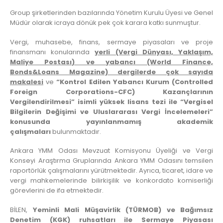
Group şirketlerinden bazılarında Yönetim Kurulu Üyesi ve Genel
Müdür olarak icraya dönük pek çok karara katkı sunmuştur.
Vergi, muhasebe, finans, sermaye piyasaları ve proje
finansmanı konularında
yerli (Vergi Dünyası, Yaklaşım,
Maliye Postası) ve yabancı (World Finance,
Bonds&Loans Magazine) dergilerde çok sayıda
makalesi
ve
“Kontrol Edilen Yabancı Kurum (Controlled
Foreign Corporations-CFC) Kazançlarının
Vergilendirilmesi” isimli yüksek lisans tezi ile “Vergisel
Bilgilerin Değişimi ve Uluslararası Vergi İncelemeleri”
konusunda yayınlanmamış akademik
çalışmaları
bulunmaktadır.
Ankara YMM Odası Mevzuat Komisyonu Üyeliği ve Vergi
Konseyi Araştırma Gruplarında Ankara YMM Odasını temsilen
raportörlük çalışmalarını yürütmektedir. Ayrıca, ticaret, idare ve
vergi mahkemelerinde bilirkişilik ve konkordato komiserliği
görevlerini de ifa etmektedir.
BİLEN,
Yeminli Mali Müşavirlik (TÜRMOB) ve Bağımsız
Denetim (KGK) ruhsatları ile Sermaye Piyasası