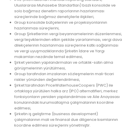
Uluslararası Muhasebe Standartları) bazlı konsolide ve
solo bağımsız denetim raporlarının hazırlanması
süreçlerinde bağımsız denetçilerle ilişkileri,
Group konsolide bütçelerinin ve projeksiyonlarının
hazırlanması süreçlerini,
Group Şirketlerinin vergi beyannamelerinin düzenlenmesi,
vergi teşviklerinden etkin şekilde yararlanması, vergi dava
dilekçelerinin hazırlanması süreçlerine katkı sağlanması
ve vergi uyuşmazlıklarında Şirketin İdare ve Yargı
makamları nezdinde temsil edilmesi,
Şirket yeniden yapılandırmaları ve ortaklık-satın alma
görüşmelerinin yürütülmesi,
Group tarafından imzalanan sözleşmelerin mali-ticari
riskler yönünden değerlendirilmesi,
Şirket tarafından PriceWaterhouseCoopers (PWC) ile
ortaklaşa yürütülen halka arz (IPO) alternatifleri, merkez
fonksiyonların yeniden yapılandırılması ve Aile Anayasası
konularındaki kurumsallaşma çalışmalarının koordine
edilmesi,
Şirketin iş geliştirme (business development)
çalışmalarının mali ve finansal due diligence kısımlarının
koordine edilmesi süreçlerini yönetmiştir.