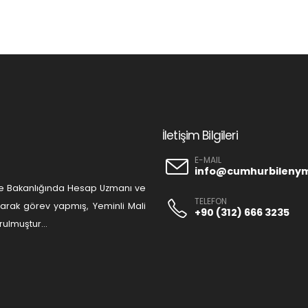
İletişim Bilgileri
E-MAIL
info@cumhurbileny
liye Bakanlığında Hesap Uzmanı ve
TELEFON
olarak görev yapmış, Yeminli Mali
+90 (312) 666 3235
ulmuştur...