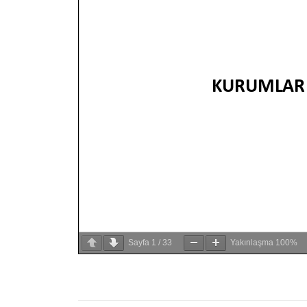
Sayfa
1
/
33
Yakınlaşma
100%