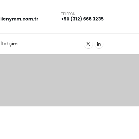
TELEFON
ilenymm.com.tr
+90 (312) 666 3235
İletişim