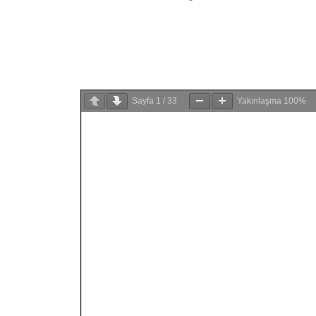
Sayfa
1
/
33
Yakınlaşma
100%