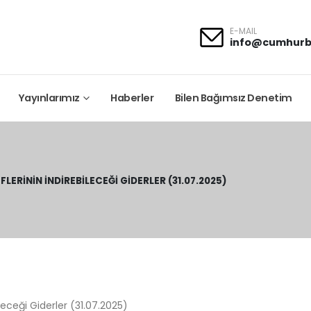
E-MAIL
info@cumhurb
Yayınlarımız
Haberler
Bilen Bağımsız Denetim
ERININ İNDIREBILECEĞI GIDERLER (31.07.2025)
leceği Giderler (31.07.2025)