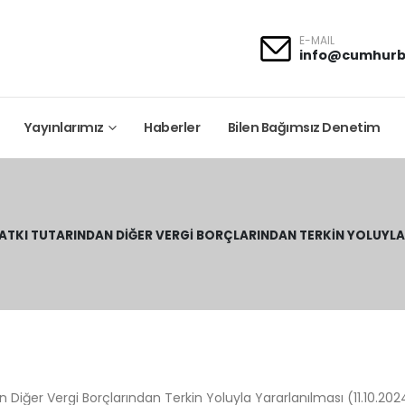
E-MAIL
info@cumhurb
Yayınlarımız
Haberler
Bilen Bağımsız Denetim
ATKI TUTARINDAN DIĞER VERGI BORÇLARINDAN TERKIN YOLUYLA Y
Diğer Vergi Borçlarından Terkin Yoluyla Yararlanılması (11.10.202