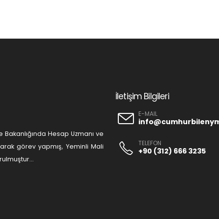
İletişim Bilgileri
E-MAIL
info@cumhurbileny
liye Bakanlığında Hesap Uzmanı ve
TELEFON
olarak görev yapmış, Yeminli Mali
+90 (312) 666 3235
ulmuştur...