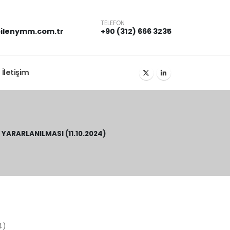
TELEFON
ilenymm.com.tr
+90 (312) 666 3235
İletişim
ARARLANILMASI (11.10.2024)
4)