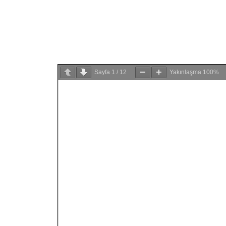
Sayfa
1
/
12
Yakınlaşma
100%