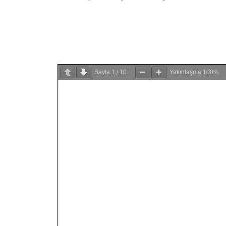
Sayfa
1
/
10
Yakınlaşma
100%