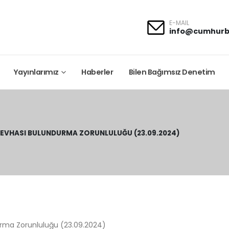
E-MAIL
info@cumhurb
Yayınlarımız
Haberler
Bilen Bağımsız Denetim
 LEVHASI BULUNDURMA ZORUNLULUĞU (23.09.2024)
durma Zorunluluğu (23.09.2024)