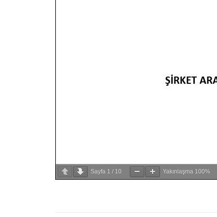
Sayfa
1
/
10
Yakınlaşma
100%