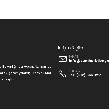
İletişim Bilgileri
E-MAIL
info@cumhurbileny
liye Bakanlığında Hesap Uzmanı ve
TELEFON
olarak görev yapmış, Yeminli Mali
+90 (312) 666 3235
ulmuştur...