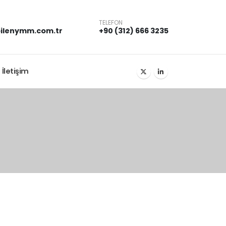
TELEFON
ilenymm.com.tr
+90 (312) 666 3235
İletişim