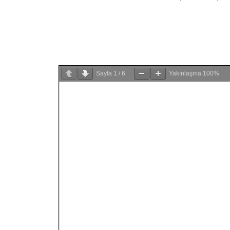
Sayfa
1
/
6
Yakınlaşma
100%