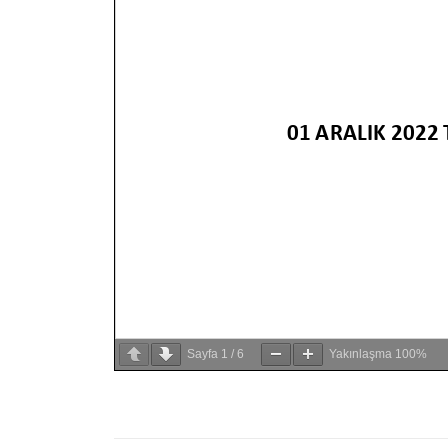
Sayfa
1
/
6
Yakınlaşma
100%