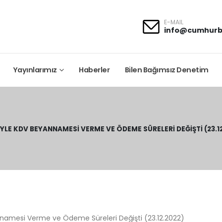
E-MAIL
info@cumhurb
Yayınlarımız
Haberler
Bilen Bağımsız Denetim
RIYLE KDV BEYANNAMESI VERME VE ÖDEME SÜRELERI DEĞIŞTI (23.1
yannamesi Verme ve Ödeme Süreleri Değişti (23.12.2022)