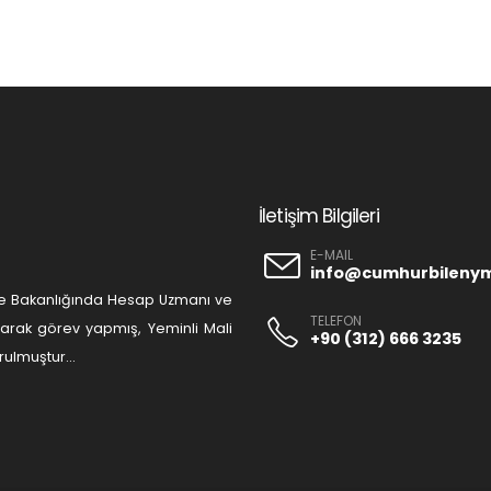
İletişim Bilgileri
E-MAIL
info@cumhurbileny
liye Bakanlığında Hesap Uzmanı ve
TELEFON
olarak görev yapmış, Yeminli Mali
+90 (312) 666 3235
ulmuştur...