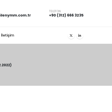
TELEFON
ilenymm.com.tr
+90 (312) 666 3235
İletişim
2.2022)