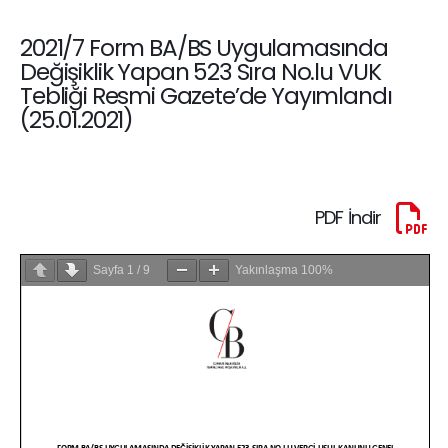
2021/7 Form BA/BS Uygulamasında
Değişiklik Yapan 523 Sıra No.lu VUK
Tebliği Resmi Gazete’de Yayımlandı
(25.01.2021)
PDF İndir
Sayfa
1
/
9
Yakınlaşma
100%