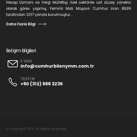
Hesap Uzmanı ve Vergi Müfettişi, özel sektörde üst düzey yönetici
olarak görev yapmış, Yeminli Mali Müşavir Cumhur İnan BİLEN
tarafından 2017 yılında kurulmuştur...
Daha Fazla Bilgi
İletişim Bilgileri
E-MAIL
info@cumhurbilenymm.com.tr
TELEFON
+90 (312) 666 3235
© Copyright 2021. All Rights Reserved.