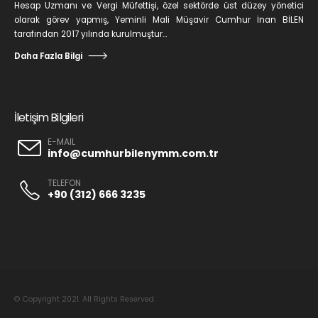
Hesap Uzmanı ve Vergi Müfettişi, özel sektörde üst düzey yönetici
olarak görev yapmış, Yeminli Mali Müşavir Cumhur İnan BİLEN
tarafından 2017 yılında kurulmuştur...
Daha Fazla Bilgi
İletişim Bilgileri
E-MAIL
info@cumhurbilenymm.com.tr
TELEFON
+90 (312) 666 3235
© Copyright 2021. All Rights Reserved.