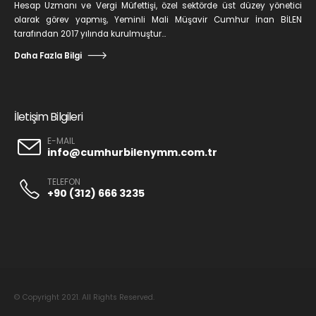
Hesap Uzmanı ve Vergi Müfettişi, özel sektörde üst düzey yönetici
olarak görev yapmış, Yeminli Mali Müşavir Cumhur İnan BİLEN
tarafından 2017 yılında kurulmuştur...
Daha Fazla Bilgi
İletişim Bilgileri
E-MAIL
info@cumhurbilenymm.com.tr
TELEFON
+90 (312) 666 3235
© Copyright 2021. All Rights Reserved.