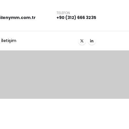
TELEFON
ilenymm.com.tr
+90 (312) 666 3235
İletişim